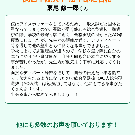
東尾 修一郎
くん
僕はアイスホッケーをしているため、一般入試だと国体と
重なってしまうので、受験が早く終わる総合型選抜（塾選
びの際、学校の最寄り駅に近く、合格実績の良かったAO修
慶塾にしましたが、先生との距離が近く、アッディベート
等を通して他の塾生とも仲良くなる事ができました。
学校によって志望理由が違うので、学校を選ぶ際に自分の
本当にやりたい事は何か、自分と向き合い本当にやりする
事が苦しかったが、先生方が根気よく丁寧に対応してくれ
ました。
面接やディベート練習を通して、自分の伝えたい事を筋立
てて伝えられるようになったので総合型選抜（AO入総合型
選抜（AO入試）は勉強だけではなく、他にもできる事がた
くさんあります。
出来る事から始めてみましょう！！
他にも多数のお声を頂いております！