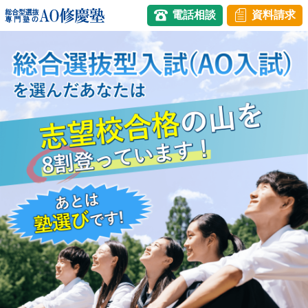
電話相談
資料請求
コ
ン
テ
ン
ツ
へ
ス
キ
ッ
プ