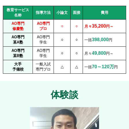
教育サービス
指導方法
小論文
面接
費用
名称
AO専門
AO専門
35,200
○
○
月々
円～
修慶塾
プロ
AO専門
AO専門
398,000
○
○
一括
円
某A塾
学生
AO専門
AO専門
49,800
○
○
月々
円～
某B塾
学生
大手
一般入試
70～120万
△
△
一括
円
予備校
専門プロ
体験談