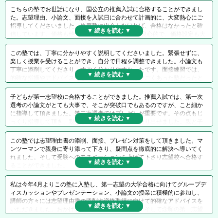
こちらの塾でお世話になり、国公立の推薦入試に合格することができまし
た。志望理由、小論文、面接を入試日に合わせて計画的に、大変熱心にご
指導してくださいました。修慶塾に出会わなければ、合格はなかったと確
信しています。価格も他のAO入試専門塾に比べて良心的で、価格設定も大
変わかりやすく、安心して授業がうけられました。駅から近く通いやすか
ったのもよかったです。
この塾では、丁寧に分かりやすく説明してくださいました。緊張せずに、
楽しく授業を受けることができ、自分で日程を調整できました。小論文も
丁寧に添削してくださり、すごく分かりやすかったです。面接練習では、
的確な指摘やアドバイスをしていただき自分にはすごくあった塾だったと
思います。おかげで第一志望校、併願校ともに合格することができまし
た。
子どもが第一志望校に合格することができました。推薦入試では、第一次
選考の小論文がとても大事で、そこが突破口でもあるのですが、こと細か
に指導して頂きました。第二次選考ではプレゼンが重要です。その点もじ
っくり指導して頂き、親としても安心して試験に送り出せました。親と子
ども塾の間を調整するコーディネーターの方もいて、色々と相談できる点
も良かったです。
この塾では志望理由書の添削、面接、プレゼン対策をして頂きました。マ
ンツーマンで親身に寄り添って下さり、疑問点を徹底的に解決へ導いてく
れました。そして受験へのモチベーションを上げて下さり志望校へ合格す
ることができました。
私は今年4月よりこの塾に入塾し、第一志望の大学合格に向けてグループデ
ィスカッションやプレゼンテーション、小論文の授業に積極的に参加し、
講師の方々には志望理由書の添削や資格取得に向けて的確なアドバイスを
いただきました。おかげさまで数々の資格の取得、そして念願の第一志望
の大学への合格が決まりました。中には授業に熱意が入るあまり他の生徒